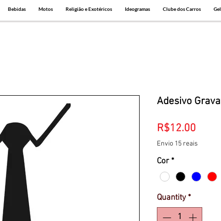
Bebidas
Motos
Religião e Exotéricos
Ideogramas
Clube dos Carros
Gel
Adesivo Grava
Price
R$12.00
Envio 15 reais
Cor
*
Quantity
*