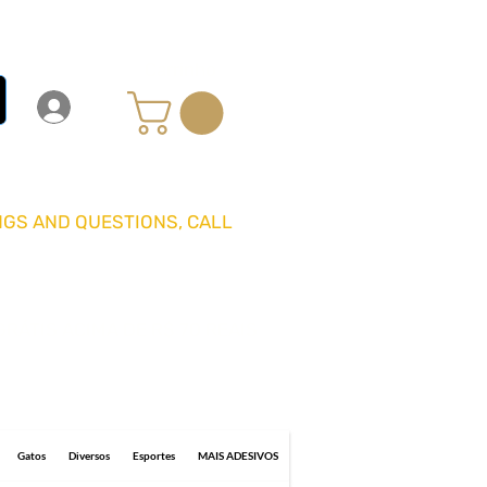
Carrinho
Login
Entrar
GS AND QUESTIONS, CALL
GRÁTIS ACIMA DE R$ 70 REAIS
0 business days for delivery.
Gatos
Diversos
Esportes
MAIS ADESIVOS