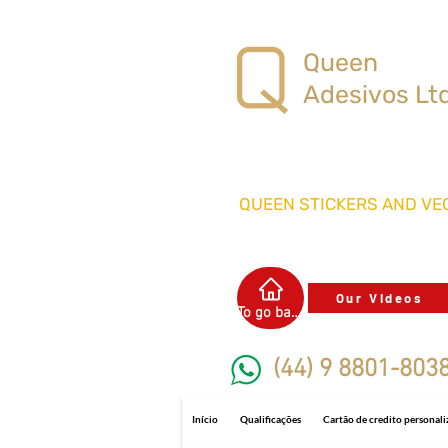
Queen
Adesivos Lt
QUEEN STICKERS
AND VEC
Our Videos
To go back
(44) 9 8801-803
Início
Qualificações
Cartão de credito personal