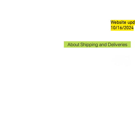
Website upd
10/16/2024
About Shipping and Deliveries
Kako
Kakogaw