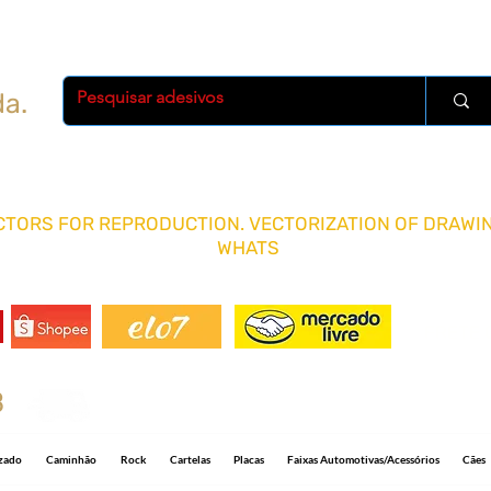
da.
TORS FOR REPRODUCTION. VECTORIZATION OF DRAWIN
WHATS
FRETE 
8
Shipping R$ 15.00 for any quantity and 5-1
izado
Caminhão
Rock
Cartelas
Placas
Faixas Automotivas/Acessórios
Cães