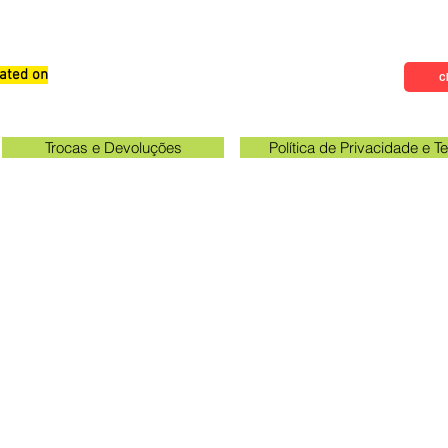
ated on
Qualifications, Comments and
Cl
Suggestions
Trocas e Devoluções
Política de Privacidade e 
Check the email registered on the website to track the shi
gawa unit opening hours: 09:00 to 11:30 and 13:00 to 17:0
Queen Stickers - CNPJ 23.025.359/0001-19
a Avenue 249 - Room 3 - In front of the Acema entra
Grevileas Park, Maringá - PR, ZIP Code 87025000
queenadesivos@gmail.com
Whatsapp: 44 98801-8038