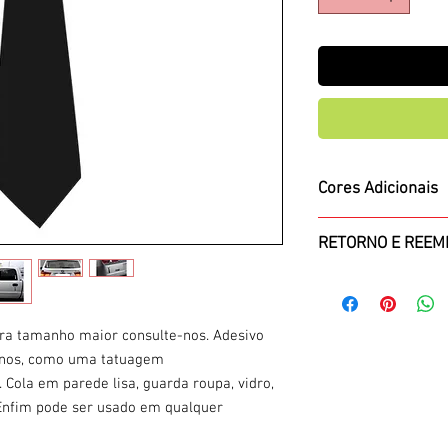
Cores Adicionais
Além das cores na 
RETORNO E REEM
Azul Claro/Cyan, Lar
alguma dessas core
Retorno pago pelo c
avise por email: Q
perfeitas condições
a tamanho maior consulte-nos. Adesivo 
ornos, como uma tatuagem
 Cola em parede lisa, guarda roupa, vidro, 
 Enfim pode ser usado em qualquer 