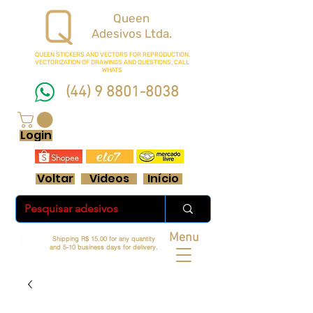
Queen
Adesivos Ltda.
QUEEN STICKERS
AND VECTORS FOR REPRODUCTION.
VECTORIZATION OF DRAWINGS AND QUESTIONS, CALL
WHATS
(44) 9 8801-8038
FRETE GRÁTIS ACIMA DE R$ 70 REAIS
Login
Voltar
Videos
Início
Menu
Shipping R$ 15.00 for any quantity
and 5-10 business days for delivery.