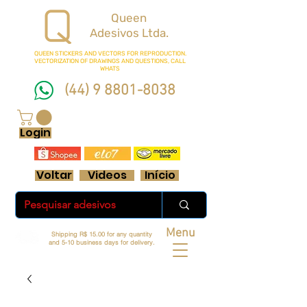
Queen
Adesivos Ltda.
QUEEN STICKERS
AND VECTORS FOR REPRODUCTION.
VECTORIZATION OF DRAWINGS AND QUESTIONS, CALL
WHATS
(44) 9 8801-8038
FRETE GRÁTIS ACIMA DE R$ 70 REAIS
Login
Voltar
Videos
Início
Menu
Shipping R$ 15.00 for any quantity
and 5-10 business days for delivery.