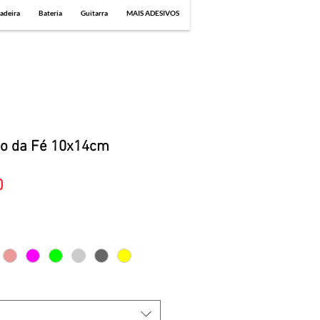
adeira
Bateria
Guitarra
MAIS ADESIVOS
do da Fé 10x14cm
Sale
0
Price