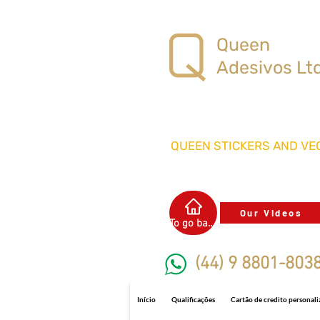
Queen
Adesivos Lt
QUEEN STICKERS
AND VEC
Our Videos
To go back
(44) 9 8801-803
Início
Qualificações
Cartão de credito personal