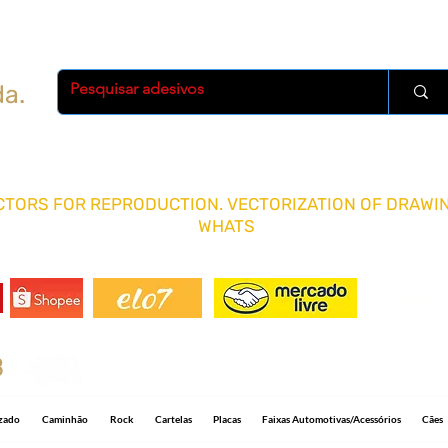
da.
TORS FOR REPRODUCTION. VECTORIZATION OF DRAWIN
WHATS
FRETE 
8
Shipping R$ 15.00 for any quantity and 5-1
izado
Caminhão
Rock
Cartelas
Placas
Faixas Automotivas/Acessórios
Cães