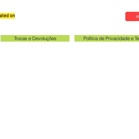
ated on
Qualifications, Comments and
Cl
Suggestions
Trocas e Devoluções
Política de Privacidade e 
Check the email registered on the website to track the shi
gawa unit opening hours: 09:00 to 11:30 and 13:00 to 17:0
Queen Stickers - CNPJ 23.025.359/0001-19
a Avenue 249 - Room 3 - In front of the Acema entra
Grevileas Park, Maringá - PR, ZIP Code 87025000
queenadesivos@gmail.com
Whatsapp: 44 98801-8038