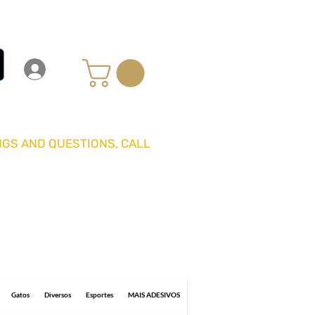
Carrinho
Login
Entrar
GS AND QUESTIONS, CALL
GRÁTIS ACIMA DE R$ 70 REAIS
0 business days for delivery.
Gatos
Diversos
Esportes
MAIS ADESIVOS