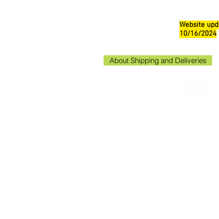
Website upd
10/16/2024
About Shipping and Deliveries
Kako
Kakogaw