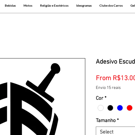
Bebidas
Motos
Religião e Exotéricos
Ideogramas
Clube dos Carros
Gel
Adesivo Escu
From
R$13.0
Envio 15 reais
Cor
*
Tamanho
*
Select