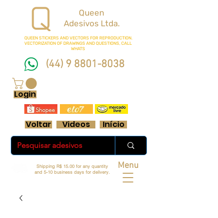
Queen
Adesivos Ltda.
QUEEN STICKERS
AND VECTORS FOR REPRODUCTION.
VECTORIZATION OF DRAWINGS AND QUESTIONS, CALL
WHATS
(44) 9 8801-8038
FRETE GRÁTIS ACIMA DE R$ 70 REAIS
Login
Voltar
Videos
Início
Menu
Shipping R$ 15.00 for any quantity
and 5-10 business days for delivery.