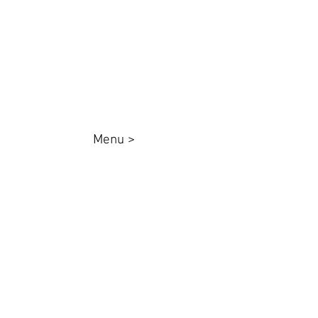
87025000
queenadesivos@gmail.com
Whatsapp:
44 98801-8038
Menu >