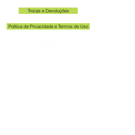
Trocas e Devoluções
Política de Privacidade e Termos de Uso
Check the email registered on the website to
track the shipment.
Kakogawa unit opening hours: 09:00 to
11:30 and 13:00 to 17:00
Queen Stickers - CNPJ
23.025.359
/0001-19
Kakogawa Avenue 249 - Room 3 - In
front of the Acema entrance gate
Grevileas Park, Maringá - PR, ZIP Code