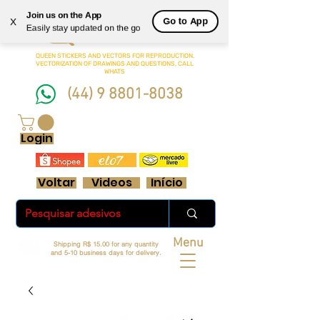
Join us on the App
Queen
Go to App
X
Easily stay updated on the go
Adesivos Ltda.
QUEEN STICKERS
AND VECTORS FOR REPRODUCTION.
VECTORIZATION OF DRAWINGS AND QUESTIONS, CALL
WHATS
(44) 9 8801-8038
FRETE GRÁTIS ACIMA DE R$ 70 REAIS
Login
Voltar
Videos
Início
Menu
Shipping R$ 15.00 for any quantity
and 5-10 business days for delivery.