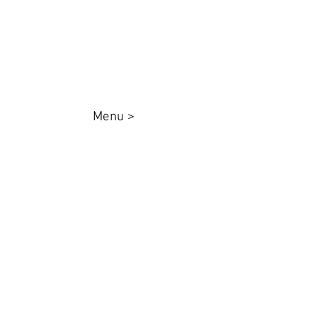
Whatsapp:
44 98801-8038
Menu >