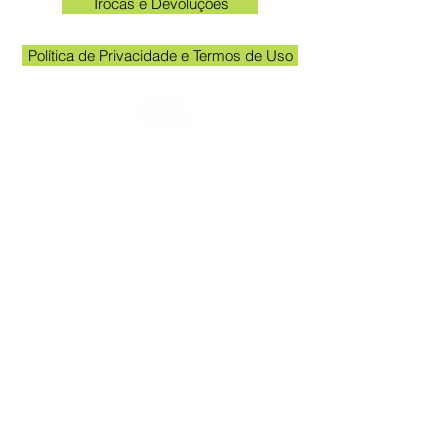
Trocas e Devoluções
Política de Privacidade e Termos de Uso
Check the email registered on the website to
track the shipment.
Kakogawa unit opening hours: 09:00 to
11:30 and 13:00 to 17:00
Queen Stickers - CNPJ
23.025.359
/0001-19
Kakogawa Avenue 249 - Room 3 - In
front of the Acema entrance gate
Grevileas Park, Maringá - PR, ZIP Code
87025000
queenadesivos@gmail.com