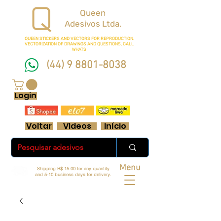
Queen
Adesivos Ltda.
QUEEN STICKERS
AND VECTORS FOR REPRODUCTION.
VECTORIZATION OF DRAWINGS AND QUESTIONS, CALL
WHATS
(44) 9 8801-8038
FRETE GRÁTIS ACIMA DE R$ 70 REAIS
Login
Voltar
Videos
Início
Menu
Shipping R$ 15.00 for any quantity
and 5-10 business days for delivery.