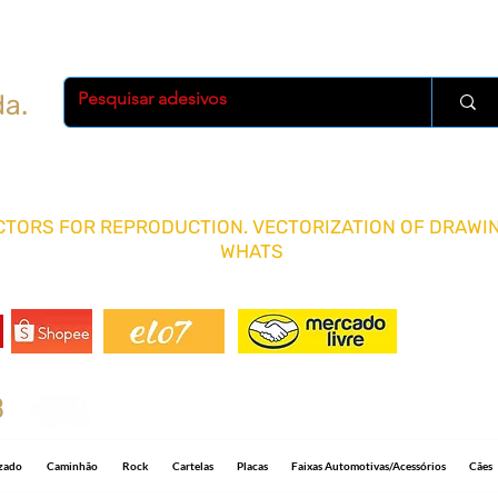
da.
TORS FOR REPRODUCTION. VECTORIZATION OF DRAWIN
WHATS
FRETE 
8
Shipping R$ 15.00 for any quantity and 5-1
izado
Caminhão
Rock
Cartelas
Placas
Faixas Automotivas/Acessórios
Cães