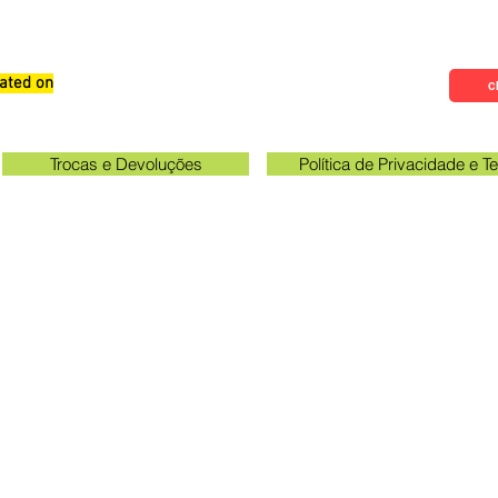
ated on
Qualifications, Comments and
Cl
Suggestions
Trocas e Devoluções
Política de Privacidade e 
Check the email registered on the website to track the shi
gawa unit opening hours: 09:00 to 11:30 and 13:00 to 17:0
Queen Stickers - CNPJ 23.025.359/0001-19
a Avenue 249 - Room 3 - In front of the Acema entra
Grevileas Park, Maringá - PR, ZIP Code 87025000
queenadesivos@gmail.com
Whatsapp: 44 98801-8038