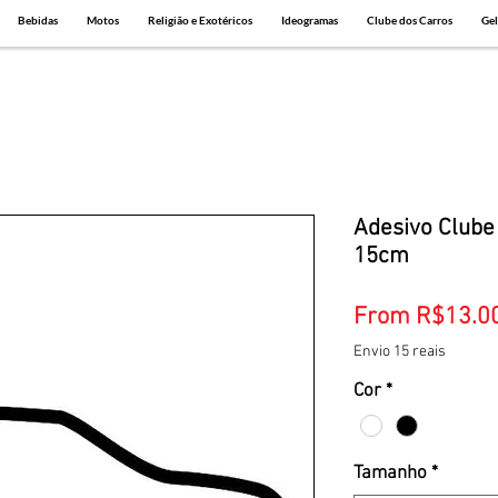
Bebidas
Motos
Religião e Exotéricos
Ideogramas
Clube dos Carros
Gel
Adesivo Clube
15cm
From
R$13.0
Envio 15 reais
Cor
*
Tamanho
*