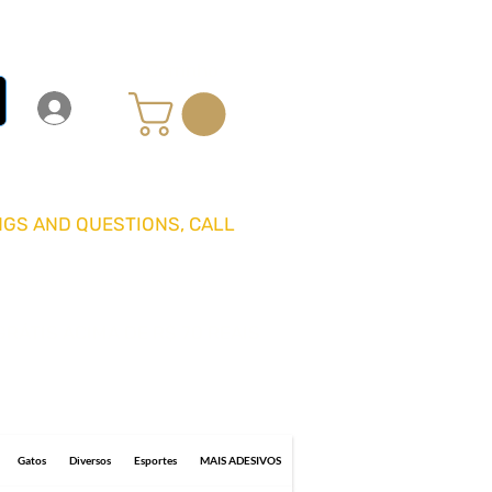
Carrinho
Login
Entrar
GS AND QUESTIONS, CALL
GRÁTIS ACIMA DE R$ 70 REAIS
0 business days for delivery.
Gatos
Diversos
Esportes
MAIS ADESIVOS