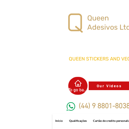
Queen
Adesivos Lt
QUEEN STICKERS
AND VEC
Our Videos
To go back
(44) 9 8801-803
Início
Qualificações
Cartão de credito personal