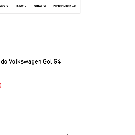
adeira
Bateria
Guitarra
MAIS ADESIVOS
 do Volkswagen Gol G4
Sale
0
Price