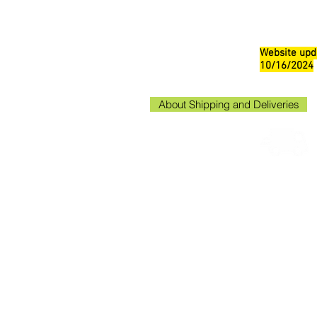
Website upd
10/16/2024
About Shipping and Deliveries
Kako
Kakogaw