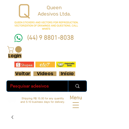
Queen
Adesivos Ltda.
QUEEN STICKERS
AND VECTORS FOR REPRODUCTION.
VECTORIZATION OF DRAWINGS AND QUESTIONS, CALL
WHATS
(44) 9 8801-8038
FRETE GRÁTIS ACIMA DE R$ 70 REAIS
Login
Voltar
Videos
Início
Menu
Shipping R$ 15.00 for any quantity
and 5-10 business days for delivery.