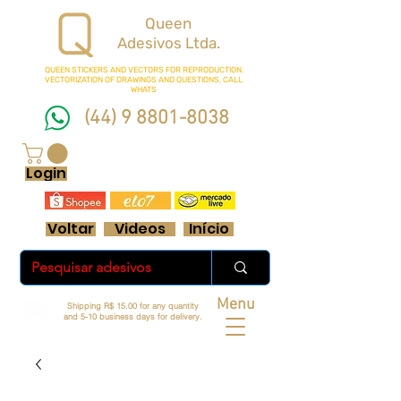
Queen
Adesivos Ltda.
QUEEN STICKERS
AND VECTORS FOR REPRODUCTION.
VECTORIZATION OF DRAWINGS AND QUESTIONS, CALL
WHATS
(44) 9 8801-8038
FRETE GRÁTIS ACIMA DE R$ 70 REAIS
Login
Voltar
Videos
Início
Menu
Shipping R$ 15.00 for any quantity
and 5-10 business days for delivery.