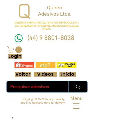
Queen
Adesivos Ltda.
QUEEN STICKERS
AND VECTORS FOR REPRODUCTION.
VECTORIZATION OF DRAWINGS AND QUESTIONS, CALL
WHATS
(44) 9 8801-8038
FRETE GRÁTIS ACIMA DE R$ 70 REAIS
Login
Voltar
Videos
Início
Menu
Shipping R$ 15.00 for any quantity
and 5-10 business days for delivery.