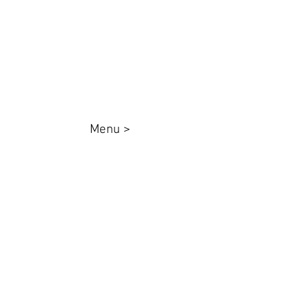
queenadesivos@gmail.com
Whatsapp:
44 98801-8038
Menu >