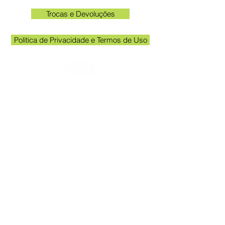
Trocas e Devoluções
Política de Privacidade e Termos de Uso
Check the email registered on the website to
track the shipment.
Kakogawa unit opening hours: 09:00 to
11:30 and 13:00 to 17:00
Queen Stickers - CNPJ
23.025.359
/0001-19
Kakogawa Avenue 249 - Room 3 - In
front of the Acema entrance gate
Grevileas Park, Maringá - PR, ZIP Code
87025000