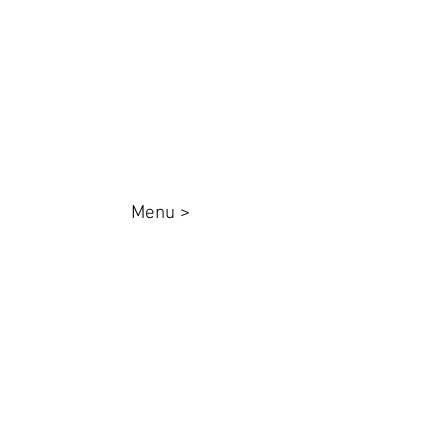
87025000
queenadesivos@gmail.com
Whatsapp:
44 98801-8038
Menu >