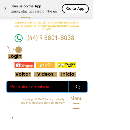
Join us on the App
Queen
Go to App
X
Easily stay updated on the go
Adesivos Ltda.
QUEEN STICKERS
AND VECTORS FOR REPRODUCTION.
VECTORIZATION OF DRAWINGS AND QUESTIONS, CALL
WHATS
(44) 9 8801-8038
FRETE GRÁTIS ACIMA DE R$ 70 REAIS
Login
Voltar
Videos
Início
Menu
Shipping R$ 15.00 for any quantity
and 5-10 business days for delivery.