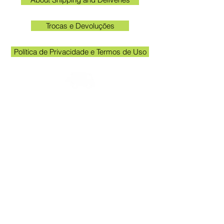
Trocas e Devoluções
Política de Privacidade e Termos de Uso
Check the email registered on the website to
track the shipment.
Kakogawa unit opening hours: 09:00 to
11:30 and 13:00 to 17:00
Queen Stickers - CNPJ
23.025.359
/0001-19
Kakogawa Avenue 249 - Room 3 - In
front of the Acema entrance gate
Grevileas Park, Maringá - PR, ZIP Code