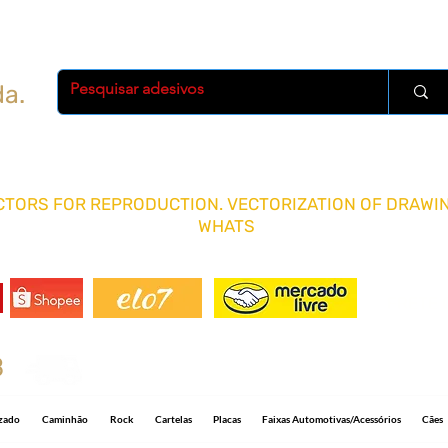
da.
TORS FOR REPRODUCTION. VECTORIZATION OF DRAWIN
WHATS
FRETE 
8
Shipping R$ 15.00 for any quantity and 5-1
izado
Caminhão
Rock
Cartelas
Placas
Faixas Automotivas/Acessórios
Cães