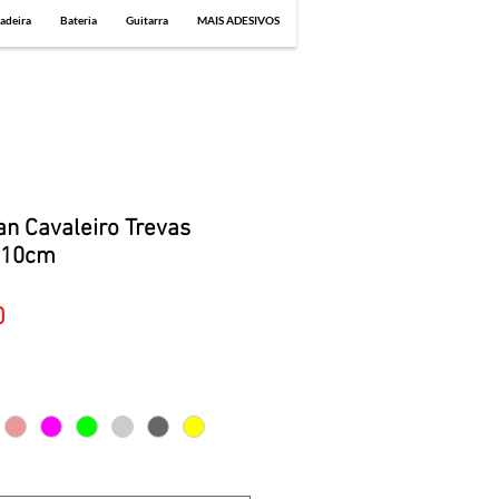
adeira
Bateria
Guitarra
MAIS ADESIVOS
n Cavaleiro Trevas
 10cm
Sale
0
Price