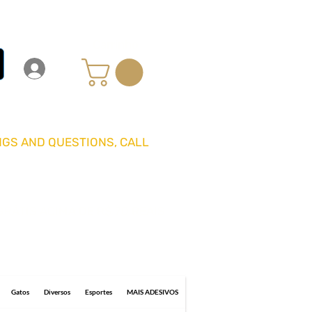
Carrinho
Login
Entrar
GS AND QUESTIONS, CALL
GRÁTIS ACIMA DE R$ 70 REAIS
0 business days for delivery.
Gatos
Diversos
Esportes
MAIS ADESIVOS