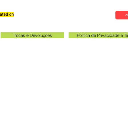
ated on
Qualifications, Comments and
Cl
Suggestions
Trocas e Devoluções
Política de Privacidade e 
Check the email registered on the website to track the shi
gawa unit opening hours: 09:00 to 11:30 and 13:00 to 17:0
Queen Stickers - CNPJ 23.025.359/0001-19
a Avenue 249 - Room 3 - In front of the Acema entra
Grevileas Park, Maringá - PR, ZIP Code 87025000
queenadesivos@gmail.com
Whatsapp: 44 98801-8038