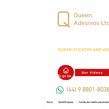
Queen
Adesivos Lt
QUEEN STICKERS
AND VEC
Our Videos
To go back
(44) 9 8801-803
Início
Qualificações
Cartão de credito personal