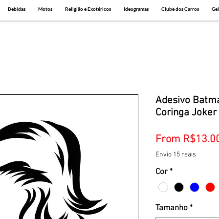
Bebidas
Motos
Religião e Exotéricos
Ideogramas
Clube dos Carros
Gel
Adesivo Batma
Coringa Joker
From
R$13.0
Envio 15 reais
Cor
*
Tamanho
*