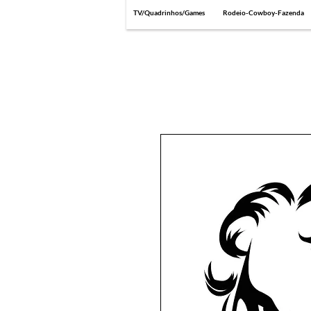
TV/Quadrinhos/Games
Rodeio-Cowboy-Fazenda