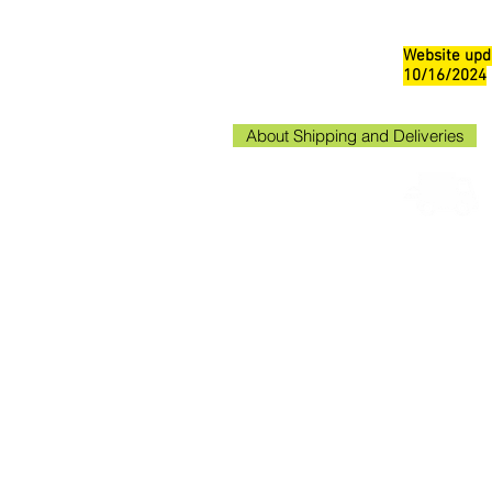
Website upd
10/16/2024
About Shipping and Deliveries
Kako
Kakogaw