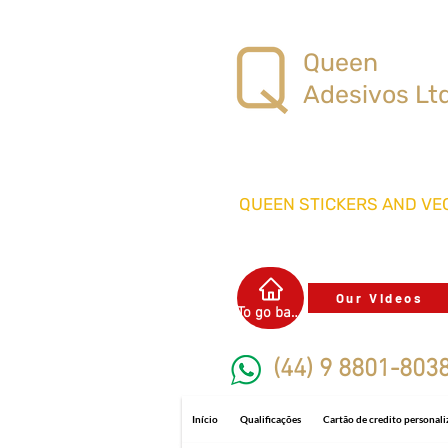
Queen
Adesivos Lt
QUEEN STICKERS
AND VEC
Our Videos
To go back
(44) 9 8801-803
Início
Qualificações
Cartão de credito personal