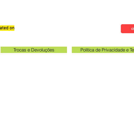
ated on
Qualifications, Comments and
Cl
Suggestions
Trocas e Devoluções
Política de Privacidade e 
Check the email registered on the website to track the shi
gawa unit opening hours: 09:00 to 11:30 and 13:00 to 17:0
Queen Stickers - CNPJ 23.025.359/0001-19
a Avenue 249 - Room 3 - In front of the Acema entra
Grevileas Park, Maringá - PR, ZIP Code 87025000
queenadesivos@gmail.com
Whatsapp: 44 98801-8038