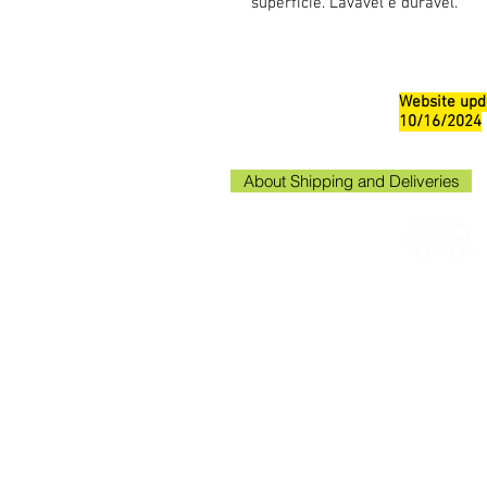
superfície. Lavável e durável.
Website upd
10/16/2024
About Shipping and Deliveries
Kako
Kakogaw