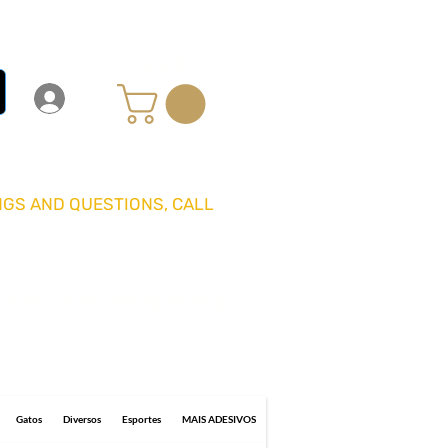
Carrinho
Login
Entrar
GS AND QUESTIONS, CALL
GRÁTIS ACIMA DE R$ 70 REAIS
0 business days for delivery.
Gatos
Diversos
Esportes
MAIS ADESIVOS