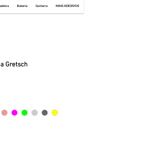
adeira
Bateria
Guitarra
MAIS ADESIVOS
ia Gretsch