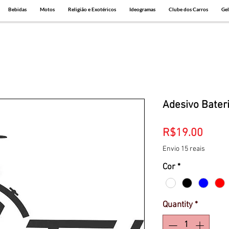
Bebidas
Motos
Religião e Exotéricos
Ideogramas
Clube dos Carros
Gel
Adesivo Bater
Price
R$19.00
Envio 15 reais
Cor
*
Quantity
*