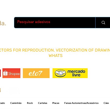
da.
TORS FOR REPRODUCTION. VECTORIZATION OF DRAWIN
WHATS
FRETE 
8
Shipping R$ 15.00 for any quantity and 5-1
izado
Caminhão
Rock
Cartelas
Placas
Faixas Automotivas/Acessórios
Cães